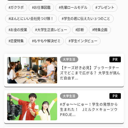
#ガクラボ
#お仕事図鑑
#先輩ロールモデル
#プレゼント
#ほんとにいい会社見つけ隊！
#学生の君に伝えたい３つのこと
#お金の授業
#大学生正直レビュー
#診断
#特集企画
#恋愛特集
#もやもや解決ゼミ
#学生インタビュー
PR
大学生活
【チーズ好き必見】ブッラータチー
ズでどこまで広がる？ 大学生が挑ん
だ自由す...
PR
大学生活
#ぎゅ〜〜にゅー！学生の発想から
生まれた！ Jミルク×キョーソウ
PROJE...