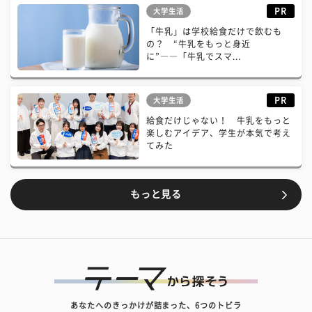
PR
大学生活
「牛乳」は学校給食だけで飲むも
の？ “牛乳をもっと身近
に”――「牛乳でスマ...
PR
大学生活
給食だけじゃない！ 牛乳をもっと
楽しむアイデア、学生が本気で考え
てみた
もっと見る
あなたへのきっかけが詰まった、6つのトビラ