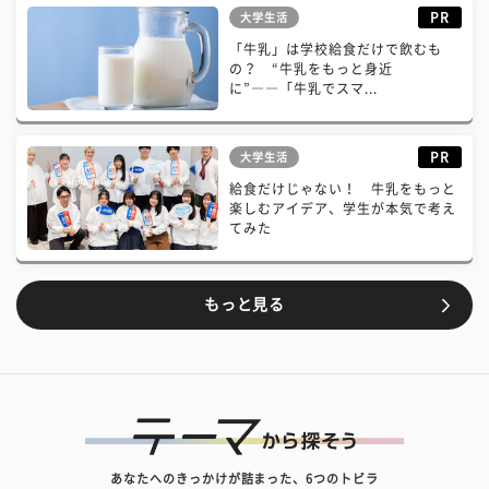
PR
大学生活
「牛乳」は学校給食だけで飲むも
の？ “牛乳をもっと身近
に”――「牛乳でスマ...
PR
大学生活
給食だけじゃない！ 牛乳をもっと
楽しむアイデア、学生が本気で考え
てみた
もっと見る
あなたへのきっかけが詰まった、6つのトビラ