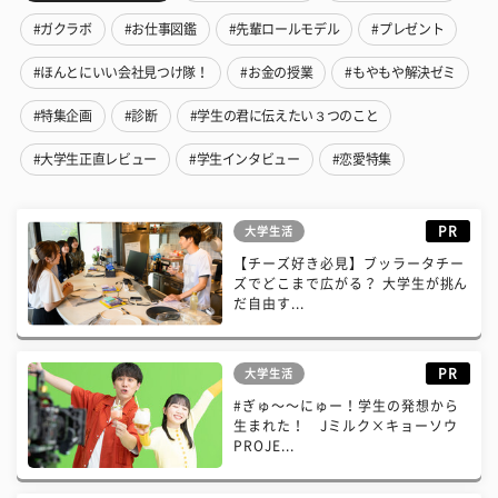
#ガクラボ
#お仕事図鑑
#先輩ロールモデル
#プレゼント
#ほんとにいい会社見つけ隊！
#お金の授業
#もやもや解決ゼミ
#特集企画
#診断
#学生の君に伝えたい３つのこと
#大学生正直レビュー
#学生インタビュー
#恋愛特集
PR
大学生活
【チーズ好き必見】ブッラータチー
ズでどこまで広がる？ 大学生が挑ん
だ自由す...
PR
大学生活
#ぎゅ〜〜にゅー！学生の発想から
生まれた！ Jミルク×キョーソウ
PROJE...