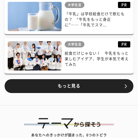
PR
大学生活
「牛乳」は学校給食だけで飲むも
の？ “牛乳をもっと身近
に”――「牛乳でスマ...
PR
大学生活
給食だけじゃない！ 牛乳をもっと
楽しむアイデア、学生が本気で考え
てみた
もっと見る
あなたへのきっかけが詰まった、6つのトビラ