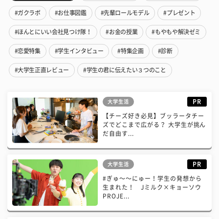
#ガクラボ
#お仕事図鑑
#先輩ロールモデル
#プレゼント
#ほんとにいい会社見つけ隊！
#お金の授業
#もやもや解決ゼミ
#恋愛特集
#学生インタビュー
#特集企画
#診断
#大学生正直レビュー
#学生の君に伝えたい３つのこと
PR
大学生活
【チーズ好き必見】ブッラータチー
ズでどこまで広がる？ 大学生が挑ん
だ自由す...
PR
大学生活
#ぎゅ〜〜にゅー！学生の発想から
生まれた！ Jミルク×キョーソウ
PROJE...