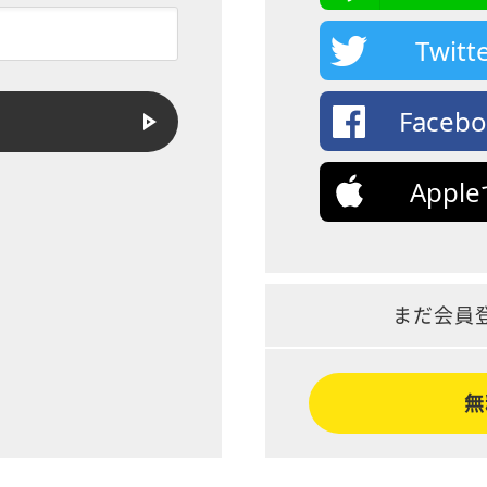
Twi
Face
App
まだ会員
無