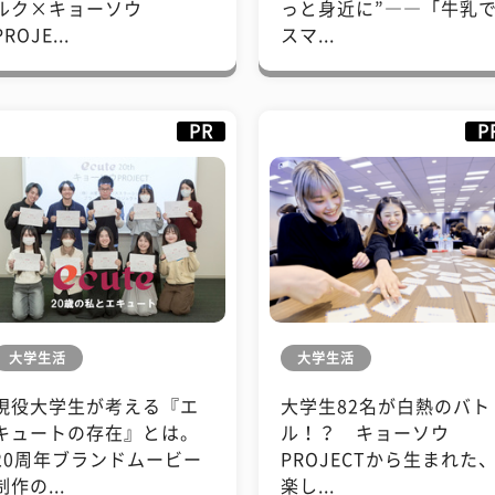
ルク×キョーソウ
っと身近に”――「牛乳
PROJE...
スマ...
PR
P
大学生活
大学生活
現役大学生が考える『エ
大学生82名が白熱のバト
キュートの存在』とは。
ル！？ キョーソウ
20周年ブランドムービー
PROJECTから生まれた
制作の...
楽し...