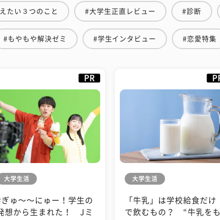
伝えたい３つのこと
#大学生正直レビュー
#診断
#もやもや解決ゼミ
#学生インタビュー
#恋愛特集
PR
P
大学生活
大学生活
#ぎゅ〜〜にゅー！学生の
「牛乳」は学校給食だけ
発想から生まれた！ Jミ
で飲むもの？ “牛乳を