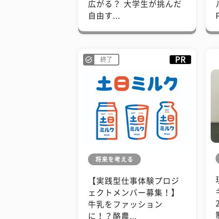
広がる？ 大学生が挑んだ
自由す...
PR
終了
将来を考える
【実践型仕事体験プロジ
ェクトメンバー募集！】
牛乳をファッション
に！？酪農...