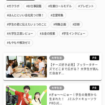
#ガクラボ
#お仕事図鑑
#先輩ロールモデル
#プレゼント
#ほんとにいい会社見つけ隊！
#恋愛特集
#学生の君に伝えたい３つのこと
#特集企画
#診断
#大学生正直レビュー
#お金の授業
#学生インタビュー
#もやもや解決ゼミ
PR
大学生活
【チーズ好き必見】ブッラータチー
ズでどこまで広がる？ 大学生が挑ん
だ自由す...
PR
大学生活
#ぎゅ〜〜にゅー！学生の発想から
生まれた！ Jミルク×キョーソウ
PROJE...