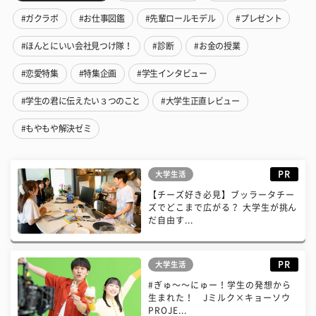
#ガクラボ
#お仕事図鑑
#先輩ロールモデル
#プレゼント
#ほんとにいい会社見つけ隊！
#診断
#お金の授業
#恋愛特集
#特集企画
#学生インタビュー
#学生の君に伝えたい３つのこと
#大学生正直レビュー
#もやもや解決ゼミ
PR
大学生活
【チーズ好き必見】ブッラータチー
ズでどこまで広がる？ 大学生が挑ん
だ自由す...
PR
大学生活
#ぎゅ〜〜にゅー！学生の発想から
生まれた！ Jミルク×キョーソウ
PROJE...