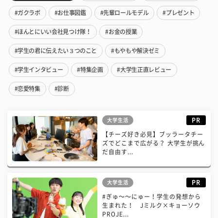
#ガクラボ
#お仕事図鑑
#先輩ロールモデル
#プレゼント
#ほんとにいい会社見つけ隊！
#お金の授業
#学生の君に伝えたい３つのこと
#もやもや解決ゼミ
#学生インタビュー
#特集企画
#大学生正直レビュー
#恋愛特集
#診断
PR
大学生活
【チーズ好き必見】ブッラータチー
ズでどこまで広がる？ 大学生が挑ん
だ自由す...
PR
大学生活
#ぎゅ〜〜にゅー！学生の発想から
生まれた！ Jミルク×キョーソウ
PROJE...