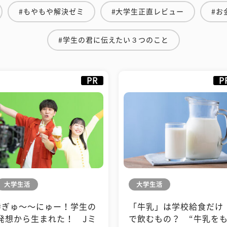
#もやもや解決ゼミ
#大学生正直レビュー
#お
#学生の君に伝えたい３つのこと
PR
P
大学生活
大学生活
#ぎゅ〜〜にゅー！学生の
「牛乳」は学校給食だけ
発想から生まれた！ Jミ
で飲むもの？ “牛乳を