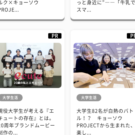
ルク×キョーソウ
っと身近に”――「牛乳
PROJE...
スマ...
PR
P
大学生活
大学生活
現役大学生が考える『エ
大学生82名が白熱のバト
キュートの存在』とは。
ル！？ キョーソウ
20周年ブランドムービー
PROJECTから生まれた
制作の...
楽し...