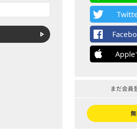
Twi
Face
App
まだ会員
無