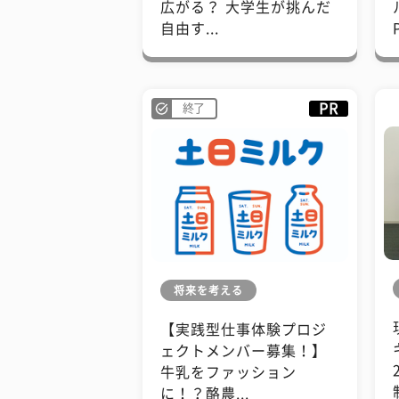
広がる？ 大学生が挑んだ
自由す...
PR
終了
将来を考える
【実践型仕事体験プロジ
ェクトメンバー募集！】
牛乳をファッション
に！？酪農...