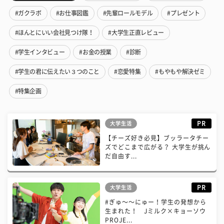
#ガクラボ
#お仕事図鑑
#先輩ロールモデル
#プレゼント
#ほんとにいい会社見つけ隊！
#大学生正直レビュー
#学生インタビュー
#お金の授業
#診断
#学生の君に伝えたい３つのこと
#恋愛特集
#もやもや解決ゼミ
#特集企画
PR
大学生活
【チーズ好き必見】ブッラータチー
ズでどこまで広がる？ 大学生が挑ん
だ自由す...
PR
大学生活
#ぎゅ〜〜にゅー！学生の発想から
生まれた！ Jミルク×キョーソウ
PROJE...