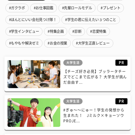
#ガクラボ
#お仕事図鑑
#先輩ロールモデル
#プレゼント
#ほんとにいい会社見つけ隊！
#学生の君に伝えたい３つのこと
#学生インタビュー
#特集企画
#診断
#恋愛特集
#もやもや解決ゼミ
#お金の授業
#大学生正直レビュー
PR
大学生活
【チーズ好き必見】ブッラータチー
ズでどこまで広がる？ 大学生が挑ん
だ自由す...
PR
大学生活
#ぎゅ〜〜にゅー！学生の発想から
生まれた！ Jミルク×キョーソウ
PROJE...