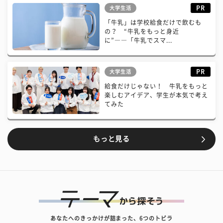
PR
大学生活
「牛乳」は学校給食だけで飲むも
の？ “牛乳をもっと身近
に”――「牛乳でスマ...
PR
大学生活
給食だけじゃない！ 牛乳をもっと
楽しむアイデア、学生が本気で考え
てみた
もっと見る
あなたへのきっかけが詰まった、6つのトビラ