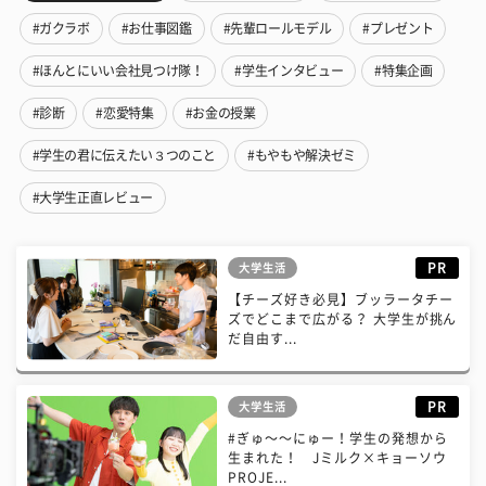
#ガクラボ
#お仕事図鑑
#先輩ロールモデル
#プレゼント
#ほんとにいい会社見つけ隊！
#学生インタビュー
#特集企画
#診断
#恋愛特集
#お金の授業
#学生の君に伝えたい３つのこと
#もやもや解決ゼミ
#大学生正直レビュー
PR
大学生活
【チーズ好き必見】ブッラータチー
ズでどこまで広がる？ 大学生が挑ん
だ自由す...
PR
大学生活
#ぎゅ〜〜にゅー！学生の発想から
生まれた！ Jミルク×キョーソウ
PROJE...