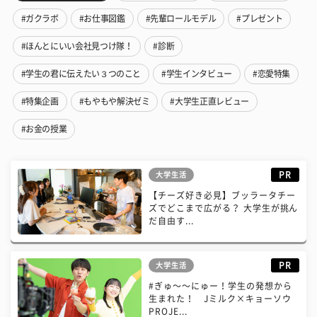
#ガクラボ
#お仕事図鑑
#先輩ロールモデル
#プレゼント
#ほんとにいい会社見つけ隊！
#診断
#学生の君に伝えたい３つのこと
#学生インタビュー
#恋愛特集
#特集企画
#もやもや解決ゼミ
#大学生正直レビュー
#お金の授業
PR
大学生活
【チーズ好き必見】ブッラータチー
ズでどこまで広がる？ 大学生が挑ん
だ自由す...
PR
大学生活
#ぎゅ〜〜にゅー！学生の発想から
生まれた！ Jミルク×キョーソウ
PROJE...