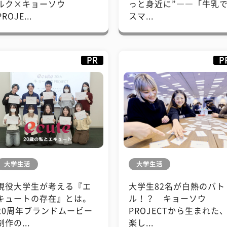
ルク×キョーソウ
っと身近に”――「牛乳
PROJE...
スマ...
PR
P
大学生活
大学生活
現役大学生が考える『エ
大学生82名が白熱のバト
キュートの存在』とは。
ル！？ キョーソウ
20周年ブランドムービー
PROJECTから生まれた
制作の...
楽し...