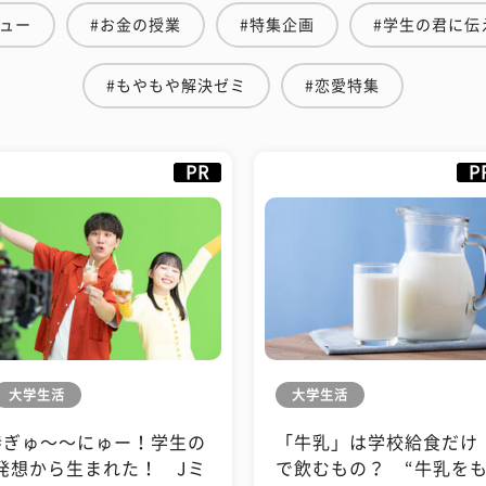
ビュー
#お金の授業
#特集企画
#学生の君に伝
#もやもや解決ゼミ
#恋愛特集
PR
P
大学生活
大学生活
#ぎゅ〜〜にゅー！学生の
「牛乳」は学校給食だけ
発想から生まれた！ Jミ
で飲むもの？ “牛乳を