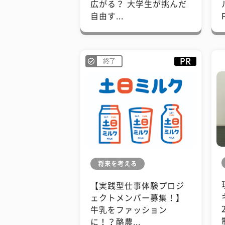
広がる？ 大学生が挑んだ
自由す...
PR
終了
将来を考える
【実践型仕事体験プロジ
ェクトメンバー募集！】
牛乳をファッション
に！？酪農...