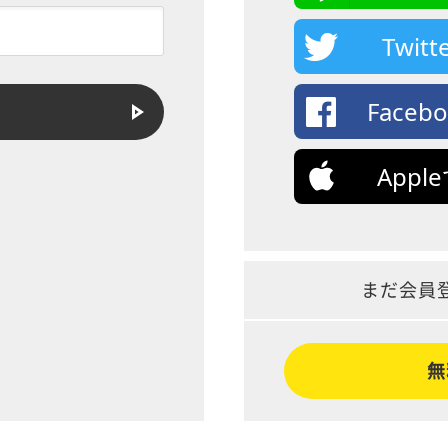
Twi
Face
App
まだ会員
無