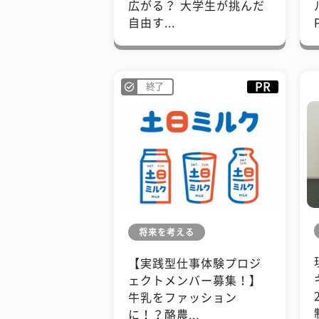
広がる？ 大学生が挑んだ
自由す...
PR
終了
将来を考える
【実践型仕事体験プロジ
ェクトメンバー募集！】
牛乳をファッション
に！？酪農...