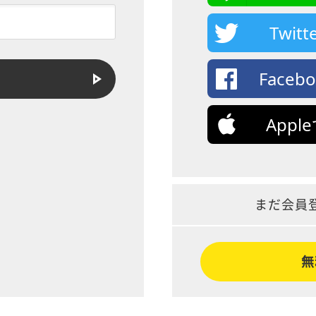
Twi
Face
App
まだ会員
無