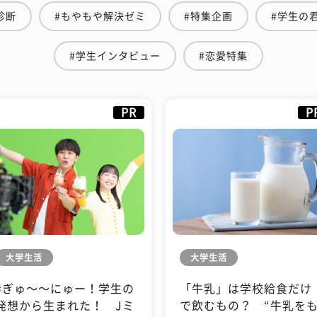
診断
#もやもや解決ゼミ
#特集企画
#学生の
#学生インタビュー
#恋愛特集
PR
P
大学生活
大学生活
#ぎゅ〜〜にゅー！学生の
「牛乳」は学校給食だけ
発想から生まれた！ Jミ
で飲むもの？ “牛乳を