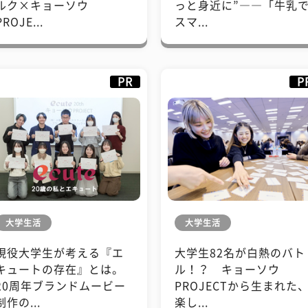
ルク×キョーソウ
っと身近に”――「牛乳
PROJE...
スマ...
PR
P
大学生活
大学生活
現役大学生が考える『エ
大学生82名が白熱のバト
キュートの存在』とは。
ル！？ キョーソウ
20周年ブランドムービー
PROJECTから生まれた
制作の...
楽し...