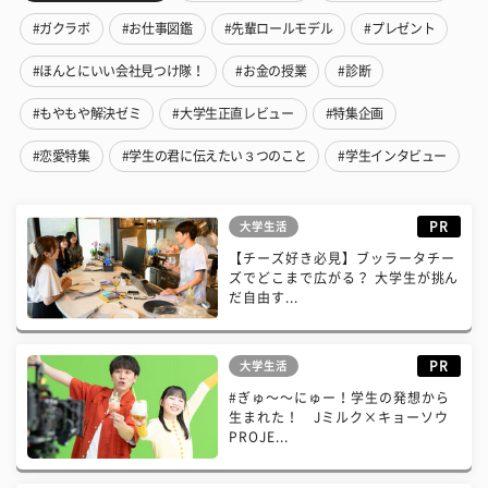
#ガクラボ
#お仕事図鑑
#先輩ロールモデル
#プレゼント
#ほんとにいい会社見つけ隊！
#お金の授業
#診断
#もやもや解決ゼミ
#大学生正直レビュー
#特集企画
#恋愛特集
#学生の君に伝えたい３つのこと
#学生インタビュー
PR
大学生活
【チーズ好き必見】ブッラータチー
ズでどこまで広がる？ 大学生が挑ん
だ自由す...
PR
大学生活
#ぎゅ〜〜にゅー！学生の発想から
生まれた！ Jミルク×キョーソウ
PROJE...