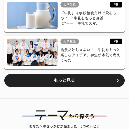
PR
大学生活
「牛乳」は学校給食だけで飲むも
の？ “牛乳をもっと身近
に”――「牛乳でスマ...
PR
大学生活
給食だけじゃない！ 牛乳をもっと
楽しむアイデア、学生が本気で考え
てみた
もっと見る
あなたへのきっかけが詰まった、6つのトビラ