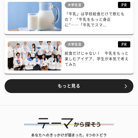
PR
大学生活
「牛乳」は学校給食だけで飲むも
の？ “牛乳をもっと身近
に”――「牛乳でスマ...
PR
大学生活
給食だけじゃない！ 牛乳をもっと
楽しむアイデア、学生が本気で考え
てみた
もっと見る
あなたへのきっかけが詰まった、6つのトビラ