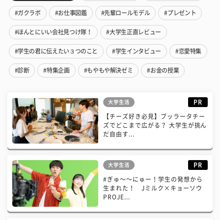
#ガクラボ
#お仕事図鑑
#先輩ロールモデル
#プレゼント
#ほんとにいい会社見つけ隊！
#大学生正直レビュー
#学生の君に伝えたい３つのこと
#学生インタビュー
#恋愛特集
#診断
#特集企画
#もやもや解決ゼミ
#お金の授業
PR
大学生活
【チーズ好き必見】ブッラータチー
ズでどこまで広がる？ 大学生が挑ん
だ自由す...
PR
大学生活
#ぎゅ〜〜にゅー！学生の発想から
生まれた！ Jミルク×キョーソウ
PROJE...