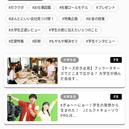
#ガクラボ
#お仕事図鑑
#先輩ロールモデル
#プレゼント
#ほんとにいい会社見つけ隊！
#特集企画
#お金の授業
#大学生正直レビュー
#学生の君に伝えたい３つのこと
#恋愛特集
#診断
#もやもや解決ゼミ
#学生インタビュー
PR
大学生活
【チーズ好き必見】ブッラータチー
ズでどこまで広がる？ 大学生が挑ん
だ自由す...
PR
大学生活
#ぎゅ〜〜にゅー！学生の発想から
生まれた！ Jミルク×キョーソウ
PROJE...