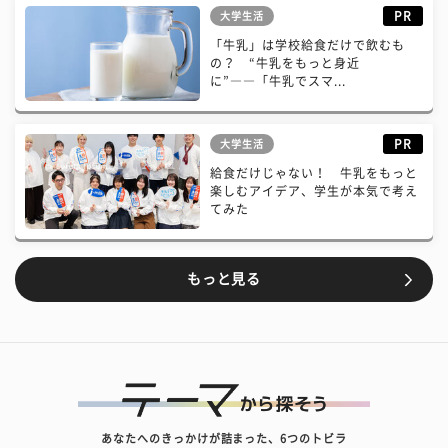
PR
大学生活
「牛乳」は学校給食だけで飲むも
の？ “牛乳をもっと身近
に”――「牛乳でスマ...
PR
大学生活
給食だけじゃない！ 牛乳をもっと
楽しむアイデア、学生が本気で考え
てみた
もっと見る
あなたへのきっかけが詰まった、6つのトビラ