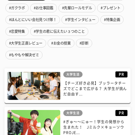
#ガクラボ
#お仕事図鑑
#先輩ロールモデル
#プレゼント
#ほんとにいい会社見つけ隊！
#学生インタビュー
#特集企画
#恋愛特集
#学生の君に伝えたい３つのこと
#大学生正直レビュー
#お金の授業
#診断
#もやもや解決ゼミ
PR
大学生活
【チーズ好き必見】ブッラータチー
ズでどこまで広がる？ 大学生が挑ん
だ自由す...
PR
大学生活
#ぎゅ〜〜にゅー！学生の発想から
生まれた！ Jミルク×キョーソウ
PROJE...