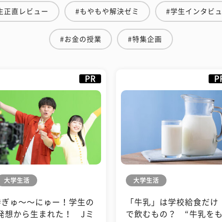
生正直レビュー
#もやもや解決ゼミ
#学生インタビ
#お金の授業
#特集企画
PR
P
大学生活
大学生活
#ぎゅ〜〜にゅー！学生の
「牛乳」は学校給食だけ
発想から生まれた！ Jミ
で飲むもの？ “牛乳を