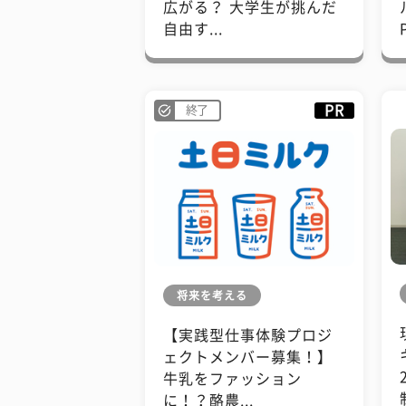
広がる？ 大学生が挑んだ
自由す...
PR
終了
将来を考える
【実践型仕事体験プロジ
ェクトメンバー募集！】
牛乳をファッション
に！？酪農...