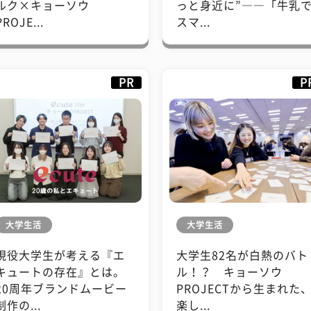
ルク×キョーソウ
っと身近に”――「牛乳
PROJE...
スマ...
PR
P
大学生活
大学生活
現役大学生が考える『エ
大学生82名が白熱のバト
キュートの存在』とは。
ル！？ キョーソウ
20周年ブランドムービー
PROJECTから生まれた
制作の...
楽し...