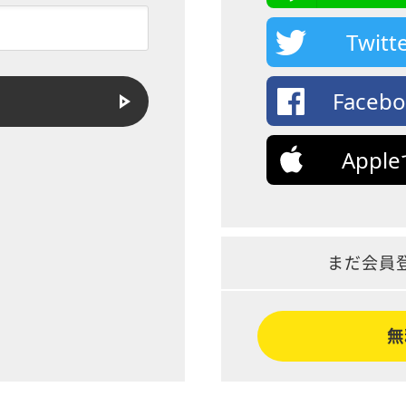
Twi
Face
App
まだ会員
無