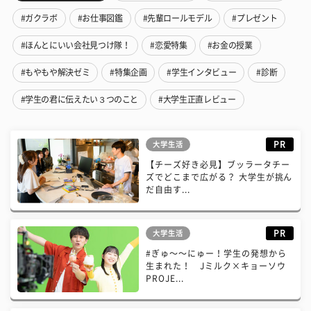
#ガクラボ
#お仕事図鑑
#先輩ロールモデル
#プレゼント
#ほんとにいい会社見つけ隊！
#恋愛特集
#お金の授業
#もやもや解決ゼミ
#特集企画
#学生インタビュー
#診断
#学生の君に伝えたい３つのこと
#大学生正直レビュー
PR
大学生活
【チーズ好き必見】ブッラータチー
ズでどこまで広がる？ 大学生が挑ん
だ自由す...
PR
大学生活
#ぎゅ〜〜にゅー！学生の発想から
生まれた！ Jミルク×キョーソウ
PROJE...