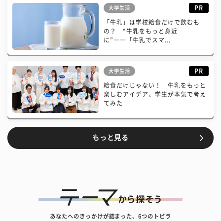
PR
大学生活
「牛乳」は学校給食だけで飲むも
の？ “牛乳をもっと身近
に”――「牛乳でスマ...
PR
大学生活
給食だけじゃない！ 牛乳をもっと
楽しむアイデア、学生が本気で考え
てみた
もっと見る
あなたへのきっかけが詰まった、6つのトビラ