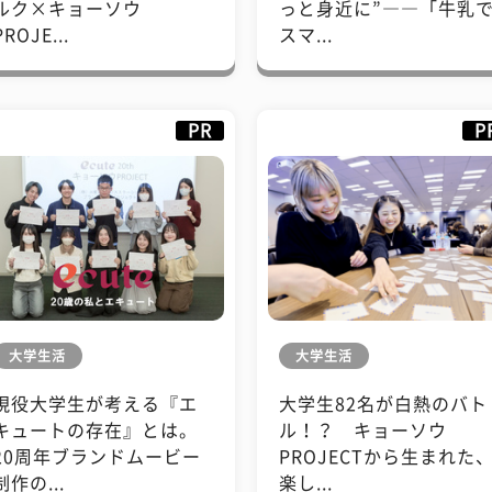
ルク×キョーソウ
っと身近に”――「牛乳
PROJE...
スマ...
PR
P
大学生活
大学生活
現役大学生が考える『エ
大学生82名が白熱のバト
キュートの存在』とは。
ル！？ キョーソウ
20周年ブランドムービー
PROJECTから生まれた
制作の...
楽し...