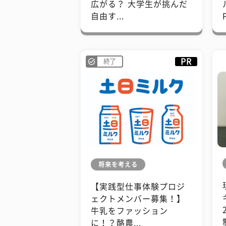
広がる？ 大学生が挑んだ
自由す...
PR
終了
将来を考える
【実践型仕事体験プロジ
ェクトメンバー募集！】
牛乳をファッション
に！？酪農...