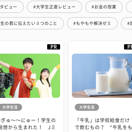
ンタビュー
#大学生正直レビュー
#お金の授業
学生の君に伝えたい３つのこと
#もやもや解決ゼミ
#
PR
P
大学生活
大学生活
#ぎゅ〜〜にゅー！学生の
「牛乳」は学校給食だけ
発想から生まれた！ Jミ
で飲むもの？ “牛乳を