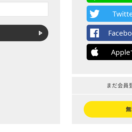
Twi
Face
App
まだ会員
無