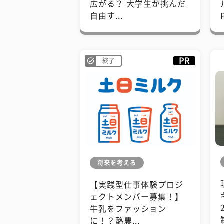
広がる？ 大学生が挑んだ
自由す...
PR
終了
将来を考える
【実践型仕事体験プロジ
ェクトメンバー募集！】
牛乳をファッション
に！？酪農...