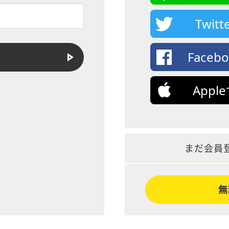
Twi
Face
App
まだ会員
無