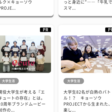
ルク×キョーソウ
っと身近に”――「牛乳
PROJE...
スマ...
PR
P
大学生活
大学生活
現役大学生が考える『エ
大学生82名が白熱のバト
キュートの存在』とは。
ル！？ キョーソウ
20周年ブランドムービー
PROJECTから生まれた
制作の...
楽し...