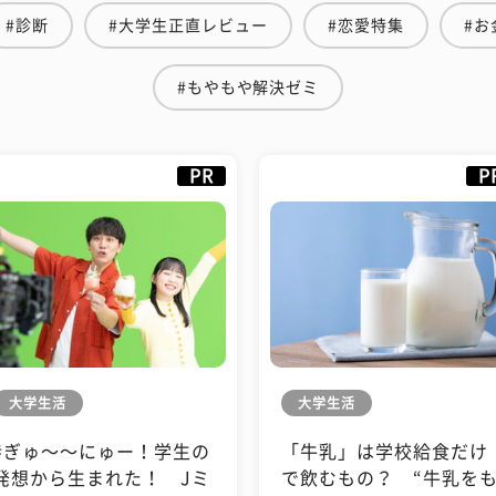
#診断
#大学生正直レビュー
#恋愛特集
#お
#もやもや解決ゼミ
PR
P
大学生活
大学生活
#ぎゅ〜〜にゅー！学生の
「牛乳」は学校給食だけ
発想から生まれた！ Jミ
で飲むもの？ “牛乳を