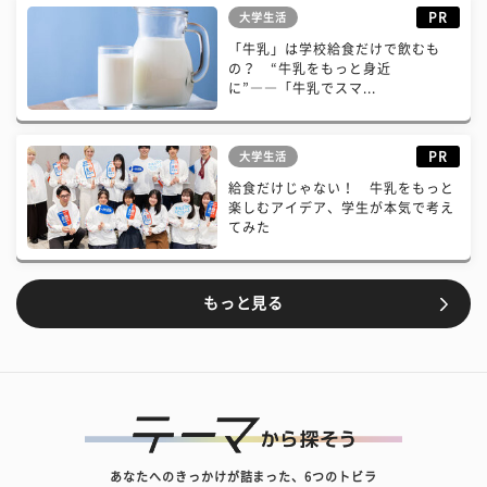
PR
大学生活
「牛乳」は学校給食だけで飲むも
の？ “牛乳をもっと身近
に”――「牛乳でスマ...
PR
大学生活
給食だけじゃない！ 牛乳をもっと
楽しむアイデア、学生が本気で考え
てみた
もっと見る
あなたへのきっかけが詰まった、6つのトビラ