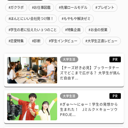
#ガクラボ
#お仕事図鑑
#先輩ロールモデル
#プレゼント
#ほんとにいい会社見つけ隊！
#もやもや解決ゼミ
#学生の君に伝えたい３つのこと
#特集企画
#お金の授業
#恋愛特集
#診断
#学生インタビュー
#大学生正直レビュー
PR
大学生活
【チーズ好き必見】ブッラータチー
ズでどこまで広がる？ 大学生が挑ん
だ自由す...
PR
大学生活
#ぎゅ〜〜にゅー！学生の発想から
生まれた！ Jミルク×キョーソウ
PROJE...