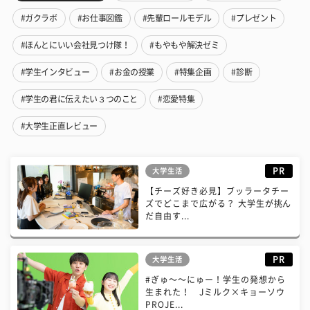
#ガクラボ
#お仕事図鑑
#先輩ロールモデル
#プレゼント
#ほんとにいい会社見つけ隊！
#もやもや解決ゼミ
#学生インタビュー
#お金の授業
#特集企画
#診断
#学生の君に伝えたい３つのこと
#恋愛特集
#大学生正直レビュー
PR
大学生活
【チーズ好き必見】ブッラータチー
ズでどこまで広がる？ 大学生が挑ん
だ自由す...
PR
大学生活
#ぎゅ〜〜にゅー！学生の発想から
生まれた！ Jミルク×キョーソウ
PROJE...