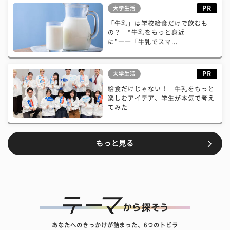
PR
大学生活
「牛乳」は学校給食だけで飲むも
の？ “牛乳をもっと身近
に”――「牛乳でスマ...
PR
大学生活
給食だけじゃない！ 牛乳をもっと
楽しむアイデア、学生が本気で考え
てみた
もっと見る
あなたへのきっかけが詰まった、6つのトビラ