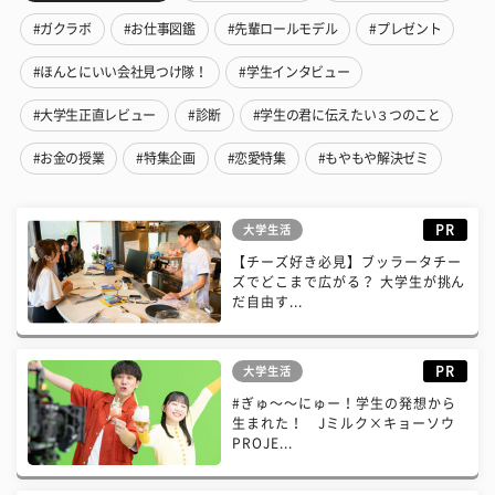
#ガクラボ
#お仕事図鑑
#先輩ロールモデル
#プレゼント
#ほんとにいい会社見つけ隊！
#学生インタビュー
#大学生正直レビュー
#診断
#学生の君に伝えたい３つのこと
#お金の授業
#特集企画
#恋愛特集
#もやもや解決ゼミ
PR
大学生活
【チーズ好き必見】ブッラータチー
ズでどこまで広がる？ 大学生が挑ん
だ自由す...
PR
大学生活
#ぎゅ〜〜にゅー！学生の発想から
生まれた！ Jミルク×キョーソウ
PROJE...