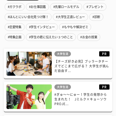
#ガクラボ
#お仕事図鑑
#先輩ロールモデル
#プレゼント
#ほんとにいい会社見つけ隊！
#大学生正直レビュー
#診断
#恋愛特集
#学生インタビュー
#もやもや解決ゼミ
#特集企画
#学生の君に伝えたい３つのこと
#お金の授業
PR
大学生活
【チーズ好き必見】ブッラータチー
ズでどこまで広がる？ 大学生が挑ん
だ自由す...
PR
大学生活
#ぎゅ〜〜にゅー！学生の発想から
生まれた！ Jミルク×キョーソウ
PROJE...