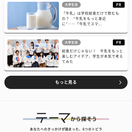
PR
大学生活
「牛乳」は学校給食だけで飲むも
の？ “牛乳をもっと身近
に”――「牛乳でスマ...
PR
大学生活
給食だけじゃない！ 牛乳をもっと
楽しむアイデア、学生が本気で考え
てみた
もっと見る
あなたへのきっかけが詰まった、6つのトビラ