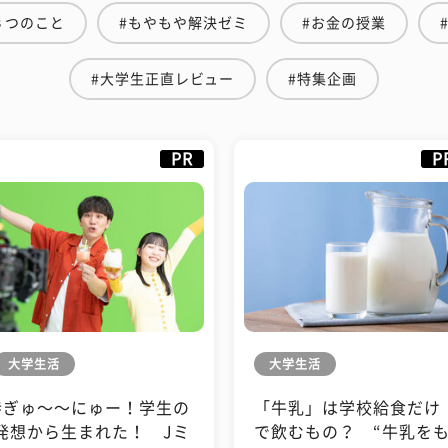
３つのこと
#もやもや解決ゼミ
#お金の授業
#大学生正直レビュー
#特集企画
PR
P
大学生活
大学生活
#ぎゅ〜〜にゅー！学生の
「牛乳」は学校給食だけ
発想から生まれた！ Jミ
で飲むもの？ “牛乳を