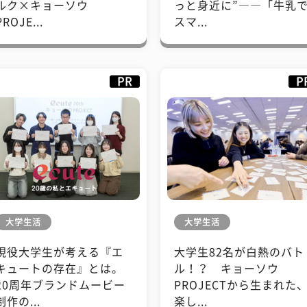
ルク×キョーソウ
っと身近に”――「牛乳
PROJE...
スマ...
PR
P
大学生活
大学生活
現役大学生が考える『エ
大学生82名が白熱のバト
キュートの存在』とは。
ル！？ キョーソウ
20周年ブランドムービー
PROJECTから生まれた
制作の...
楽し...