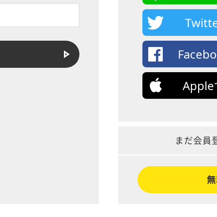
Twi
Face
App
まだ会員
無