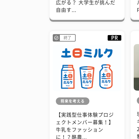
広がる？ 大学生が挑んだ
自由す...
PR
終了
将来を考える
【実践型仕事体験プロジ
ェクトメンバー募集！】
牛乳をファッション
に！？酪農...