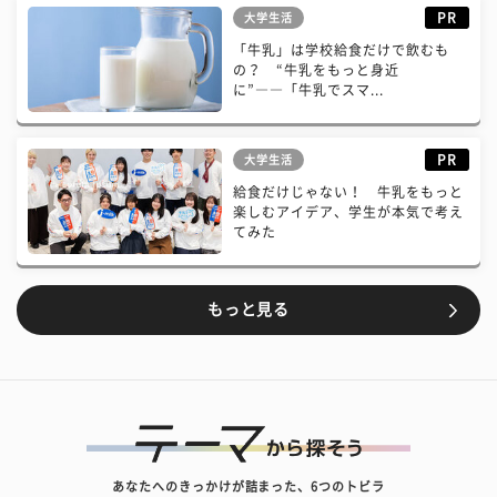
PR
大学生活
「牛乳」は学校給食だけで飲むも
の？ “牛乳をもっと身近
に”――「牛乳でスマ...
PR
大学生活
給食だけじゃない！ 牛乳をもっと
楽しむアイデア、学生が本気で考え
てみた
もっと見る
あなたへのきっかけが詰まった、6つのトビラ