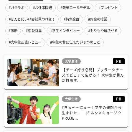
#ガクラボ
#お仕事図鑑
#先輩ロールモデル
#プレゼント
#ほんとにいい会社見つけ隊！
#特集企画
#お金の授業
#診断
#恋愛特集
#学生インタビュー
#もやもや解決ゼミ
#大学生正直レビュー
#学生の君に伝えたい３つのこと
PR
大学生活
【チーズ好き必見】ブッラータチー
ズでどこまで広がる？ 大学生が挑ん
だ自由す...
PR
大学生活
#ぎゅ〜〜にゅー！学生の発想から
生まれた！ Jミルク×キョーソウ
PROJE...