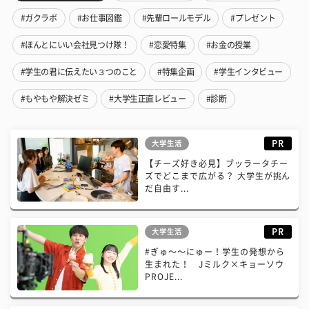
#ガクラボ
#お仕事図鑑
#先輩ロールモデル
#プレゼント
#ほんとにいい会社見つけ隊！
#恋愛特集
#お金の授業
#学生の君に伝えたい３つのこと
#特集企画
#学生インタビュー
#もやもや解決ゼミ
#大学生正直レビュー
#診断
PR
大学生活
【チーズ好き必見】ブッラータチー
ズでどこまで広がる？ 大学生が挑ん
だ自由す...
PR
大学生活
#ぎゅ〜〜にゅー！学生の発想から
生まれた！ Jミルク×キョーソウ
PROJE...