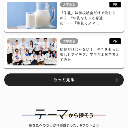
PR
大学生活
「牛乳」は学校給食だけで飲むも
の？ “牛乳をもっと身近
に”――「牛乳でスマ...
PR
大学生活
給食だけじゃない！ 牛乳をもっと
楽しむアイデア、学生が本気で考え
てみた
もっと見る
あなたへのきっかけが詰まった、6つのトビラ