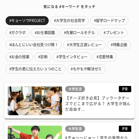
気になる #キーワード をタッチ
#キョーソウPROJECT
#大学生の社会見学
#留学ロードマップ
#ガクラボ
#お仕事図鑑
#先輩ロールモデル
#プレゼント
#ほんとにいい会社見つけ隊！
#大学生正直レビュー
#特集企画
#お金の授業
#診断
#学生インタビュー
#恋愛特集
#学生の君に伝えたい３つのこと
#もやもや解決ゼミ
PR
大学生活
【チーズ好き必見】ブッラータチー
ズでどこまで広がる？ 大学生が挑ん
だ自由す...
PR
大学生活
#ぎゅ〜〜にゅー！学生の発想から