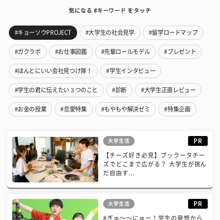
気になる #キーワード をタッチ
#キョーソウPROJECT
#大学生の社会見学
#留学ロードマップ
#ガクラボ
#お仕事図鑑
#先輩ロールモデル
#プレゼント
#ほんとにいい会社見つけ隊！
#学生インタビュー
#学生の君に伝えたい３つのこと
#診断
#大学生正直レビュー
#お金の授業
#恋愛特集
#もやもや解決ゼミ
#特集企画
PR
大学生活
【チーズ好き必見】ブッラータチー
ズでどこまで広がる？ 大学生が挑ん
だ自由す...
PR
大学生活
#ぎゅ〜〜にゅー！学生の発想から