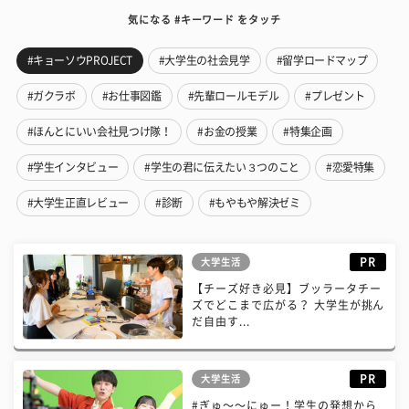
気になる #キーワード をタッチ
#キョーソウPROJECT
#大学生の社会見学
#留学ロードマップ
#ガクラボ
#お仕事図鑑
#先輩ロールモデル
#プレゼント
#ほんとにいい会社見つけ隊！
#お金の授業
#特集企画
#学生インタビュー
#学生の君に伝えたい３つのこと
#恋愛特集
#大学生正直レビュー
#診断
#もやもや解決ゼミ
PR
大学生活
【チーズ好き必見】ブッラータチー
ズでどこまで広がる？ 大学生が挑ん
だ自由す...
PR
大学生活
#ぎゅ〜〜にゅー！学生の発想から