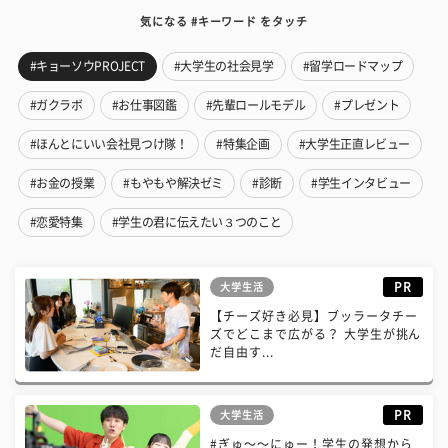
気になる #キーワード をタッチ
#キョーソウPROJECT
#大学生の社会見学
#留学ロードマップ
#ガクラボ
#お仕事図鑑
#先輩ロールモデル
#プレゼント
#ほんとにいい会社見つけ隊！
#特集企画
#大学生正直レビュー
#お金の授業
#もやもや解決ゼミ
#診断
#学生インタビュー
#恋愛特集
#学生の君に伝えたい３つのこと
PR
大学生活
【チーズ好き必見】ブッラータチー
ズでどこまで広がる？ 大学生が挑ん
だ自由す...
PR
大学生活
#ぎゅ〜〜にゅー！学生の発想から