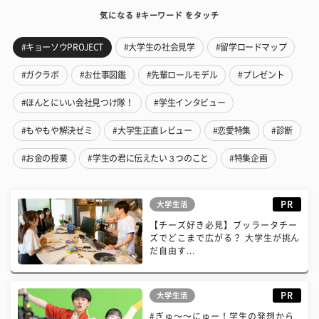
気になる #キーワード をタッチ
#キョーソウPROJECT
#大学生の社会見学
#留学ロードマップ
#ガクラボ
#お仕事図鑑
#先輩ロールモデル
#プレゼント
#ほんとにいい会社見つけ隊！
#学生インタビュー
#もやもや解決ゼミ
#大学生正直レビュー
#恋愛特集
#診断
#お金の授業
#学生の君に伝えたい３つのこと
#特集企画
PR
大学生活
【チーズ好き必見】ブッラータチー
ズでどこまで広がる？ 大学生が挑ん
だ自由す...
PR
大学生活
#ぎゅ〜〜にゅー！学生の発想から