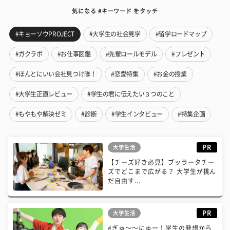
気になる #キーワード をタッチ
#キョーソウPROJECT
#大学生の社会見学
#留学ロードマップ
#ガクラボ
#お仕事図鑑
#先輩ロールモデル
#プレゼント
#ほんとにいい会社見つけ隊！
#恋愛特集
#お金の授業
#大学生正直レビュー
#学生の君に伝えたい３つのこと
#もやもや解決ゼミ
#診断
#学生インタビュー
#特集企画
PR
大学生活
【チーズ好き必見】ブッラータチー
ズでどこまで広がる？ 大学生が挑ん
だ自由す...
PR
大学生活
#ぎゅ〜〜にゅー！学生の発想から