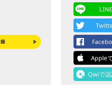
LI
Twi
Face
登録
Appl
Qwiで