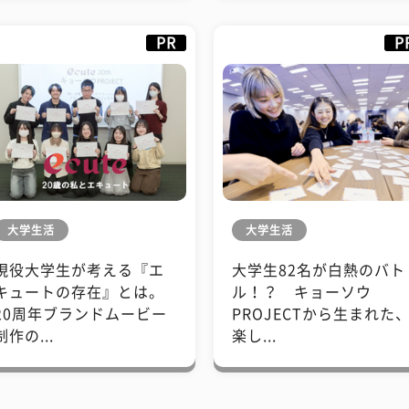
PR
P
大学生活
大学生活
現役大学生が考える『エ
大学生82名が白熱のバト
キュートの存在』とは。
ル！？ キョーソウ
20周年ブランドムービー
PROJECTから生まれた
制作の...
楽し...