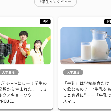
#学生インタビュー
PR
P
大学生活
大学生活
#ぎゅ〜〜にゅー！学生の
「牛乳」は学校給食だけ
発想から生まれた！ Jミ
で飲むもの？ “牛乳を
ルク×キョーソウ
っと身近に”――「牛乳
PROJE...
スマ...