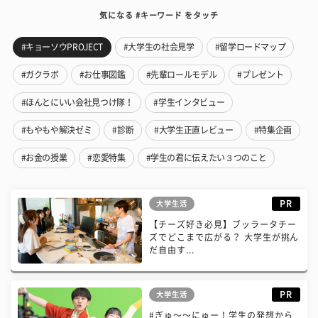
気になる #キーワード をタッチ
#キョーソウPROJECT
#大学生の社会見学
#留学ロードマップ
#ガクラボ
#お仕事図鑑
#先輩ロールモデル
#プレゼント
#ほんとにいい会社見つけ隊！
#学生インタビュー
#もやもや解決ゼミ
#診断
#大学生正直レビュー
#特集企画
#お金の授業
#恋愛特集
#学生の君に伝えたい３つのこと
PR
大学生活
【チーズ好き必見】ブッラータチー
ズでどこまで広がる？ 大学生が挑ん
だ自由す...
PR
大学生活
#ぎゅ〜〜にゅー！学生の発想から