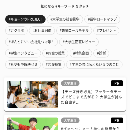
気になる #キーワード をタッチ
#キョーソウPROJECT
#大学生の社会見学
#留学ロードマップ
#ガクラボ
#お仕事図鑑
#先輩ロールモデル
#プレゼント
#ほんとにいい会社見つけ隊！
#大学生正直レビュー
#学生インタビュー
#お金の授業
#特集企画
#診断
#もやもや解決ゼミ
#恋愛特集
#学生の君に伝えたい３つのこと
PR
大学生活
【チーズ好き必見】ブッラータチー
ズでどこまで広がる？ 大学生が挑ん
だ自由す...
PR
大学生活
#ぎゅ〜〜にゅー！学生の発想から