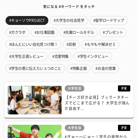
気になる #キーワード をタッチ
#キョーソウPROJECT
#大学生の社会見学
#留学ロードマップ
#ガクラボ
#お仕事図鑑
#先輩ロールモデル
#プレゼント
#ほんとにいい会社見つけ隊！
#診断
#もやもや解決ゼミ
#大学生正直レビュー
#恋愛特集
#学生インタビュー
#学生の君に伝えたい３つのこと
#特集企画
#お金の授業
PR
大学生活
【チーズ好き必見】ブッラータチー
ズでどこまで広がる？ 大学生が挑ん
だ自由す...
PR
大学生活
#ぎゅ〜〜にゅー！学生の発想から