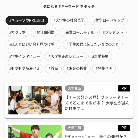
気になる #キーワード をタッチ
#キョーソウPROJECT
#大学生の社会見学
#留学ロードマップ
#ガクラボ
#お仕事図鑑
#先輩ロールモデル
#プレゼント
#ほんとにいい会社見つけ隊！
#学生の君に伝えたい３つのこと
#学生インタビュー
#大学生正直レビュー
#恋愛特集
#もやもや解決ゼミ
#診断
#お金の授業
#特集企画
PR
大学生活
【チーズ好き必見】ブッラータチー
ズでどこまで広がる？ 大学生が挑ん
だ自由す...
PR
大学生活
#ぎゅ〜〜にゅー！学生の発想から