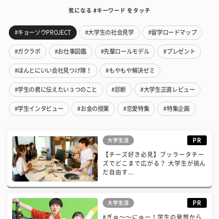
気になる #キーワード をタッチ
#キョーソウPROJECT
#大学生の社会見学
#留学ロードマップ
#ガクラボ
#お仕事図鑑
#先輩ロールモデル
#プレゼント
#ほんとにいい会社見つけ隊！
#もやもや解決ゼミ
#学生の君に伝えたい３つのこと
#診断
#大学生正直レビュー
#学生インタビュー
#お金の授業
#恋愛特集
#特集企画
PR
大学生活
【チーズ好き必見】ブッラータチー
ズでどこまで広がる？ 大学生が挑ん
だ自由す...
PR
大学生活
#ぎゅ〜〜にゅー！学生の発想から