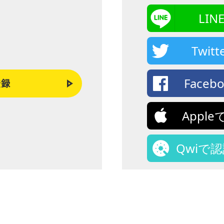
LI
Twi
Face
登録
Appl
Qwiで