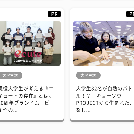
PR
P
大学生活
大学生活
現役大学生が考える『エ
大学生82名が白熱のバト
キュートの存在』とは。
ル！？ キョーソウ
20周年ブランドムービー
PROJECTから生まれた
制作の...
楽し...