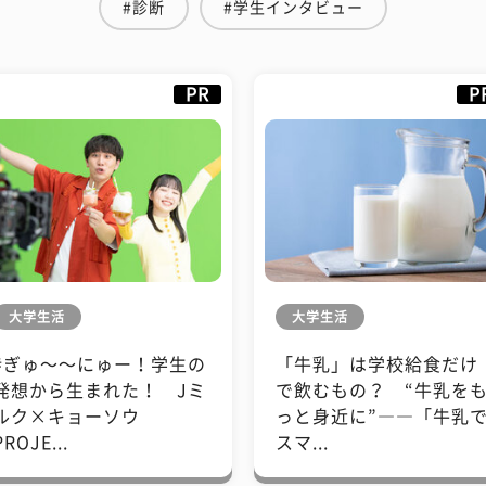
#診断
#学生インタビュー
PR
P
大学生活
大学生活
#ぎゅ〜〜にゅー！学生の
「牛乳」は学校給食だけ
発想から生まれた！ Jミ
で飲むもの？ “牛乳を
ルク×キョーソウ
っと身近に”――「牛乳
PROJE...
スマ...