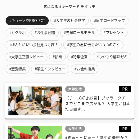
気になる #キーワード をタッチ
#キョーソウPROJECT
#大学生の社会見学
#留学ロードマップ
#ガクラボ
#お仕事図鑑
#先輩ロールモデル
#プレゼント
#ほんとにいい会社見つけ隊！
#学生の君に伝えたい３つのこと
#大学生正直レビュー
#診断
#特集企画
#もやもや解決ゼミ
#恋愛特集
#学生インタビュー
#お金の授業
PR
大学生活
【チーズ好き必見】ブッラータチー
ズでどこまで広がる？ 大学生が挑ん
だ自由す...
PR
大学生活
#ぎゅ〜〜にゅー！学生の発想から