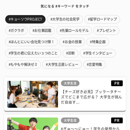
気になる #キーワード をタッチ
#キョーソウPROJECT
#大学生の社会見学
#留学ロードマップ
#ガクラボ
#お仕事図鑑
#先輩ロールモデル
#プレゼント
#ほんとにいい会社見つけ隊！
#お金の授業
#特集企画
#学生の君に伝えたい３つのこと
#診断
#学生インタビュー
#もやもや解決ゼミ
#大学生正直レビュー
#恋愛特集
PR
大学生活
【チーズ好き必見】ブッラータチー
ズでどこまで広がる？ 大学生が挑ん
だ自由す...
PR
大学生活
#ぎゅ〜〜にゅー！学生の発想から