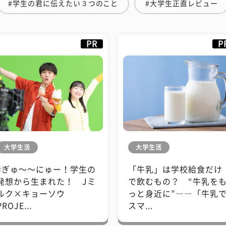
#学生の君に伝えたい３つのこと
#大学生正直レビュー
PR
P
大学生活
大学生活
#ぎゅ〜〜にゅー！学生の
「牛乳」は学校給食だけ
発想から生まれた！ Jミ
で飲むもの？ “牛乳を
ルク×キョーソウ
っと身近に”――「牛乳
PROJE...
スマ...