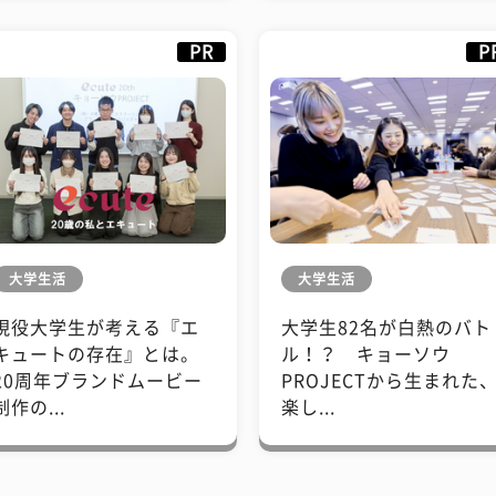
PR
P
大学生活
大学生活
現役大学生が考える『エ
大学生82名が白熱のバト
キュートの存在』とは。
ル！？ キョーソウ
20周年ブランドムービー
PROJECTから生まれた
制作の...
楽し...