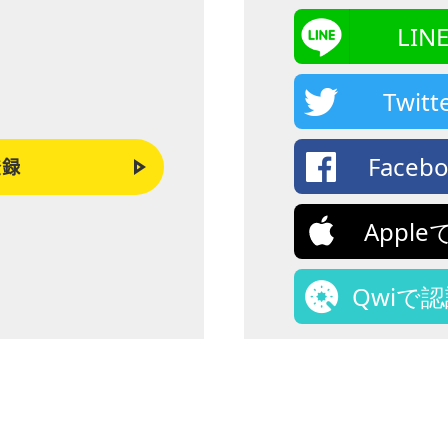
LI
Twi
Face
登録
Appl
Qwiで