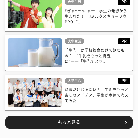
PR
大学生活
#ぎゅ〜〜にゅー！学生の発想から
生まれた！ Jミルク×キョーソウ
PROJE...
PR
大学生活
「牛乳」は学校給食だけで飲むも
の？ “牛乳をもっと身近
に”――「牛乳でスマ...
PR
大学生活
給食だけじゃない！ 牛乳をもっと
楽しむアイデア、学生が本気で考え
てみた
もっと見る