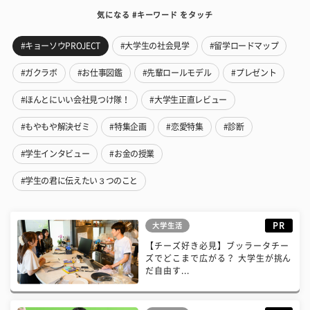
気になる #キーワード をタッチ
#キョーソウPROJECT
#大学生の社会見学
#留学ロードマップ
#ガクラボ
#お仕事図鑑
#先輩ロールモデル
#プレゼント
#ほんとにいい会社見つけ隊！
#大学生正直レビュー
#もやもや解決ゼミ
#特集企画
#恋愛特集
#診断
#学生インタビュー
#お金の授業
#学生の君に伝えたい３つのこと
PR
大学生活
【チーズ好き必見】ブッラータチー
ズでどこまで広がる？ 大学生が挑ん
だ自由す...