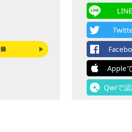
LI
Twi
Face
登録
Appl
Qwiで