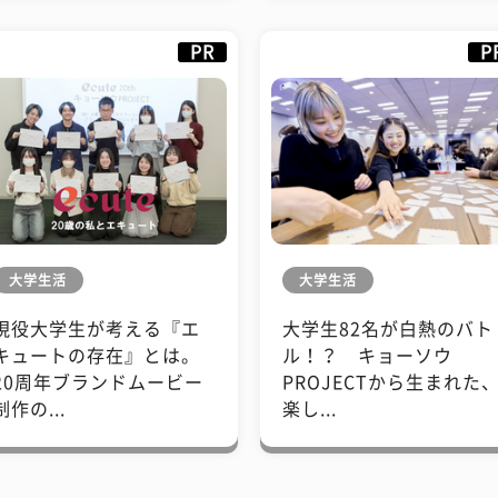
PR
P
大学生活
大学生活
現役大学生が考える『エ
大学生82名が白熱のバト
キュートの存在』とは。
ル！？ キョーソウ
20周年ブランドムービー
PROJECTから生まれた
制作の...
楽し...