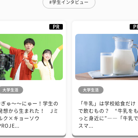
#学生インタビュー
PR
P
大学生活
大学生活
#ぎゅ〜〜にゅー！学生の
「牛乳」は学校給食だけ
発想から生まれた！ Jミ
で飲むもの？ “牛乳を
ルク×キョーソウ
っと身近に”――「牛乳
PROJE...
スマ...