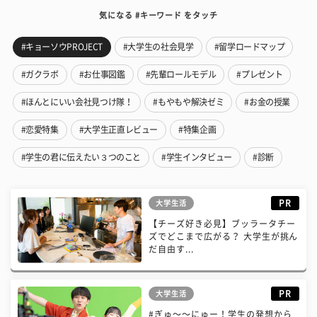
気になる #キーワード をタッチ
#キョーソウPROJECT
#大学生の社会見学
#留学ロードマップ
#ガクラボ
#お仕事図鑑
#先輩ロールモデル
#プレゼント
#ほんとにいい会社見つけ隊！
#もやもや解決ゼミ
#お金の授業
#恋愛特集
#大学生正直レビュー
#特集企画
#学生の君に伝えたい３つのこと
#学生インタビュー
#診断
PR
大学生活
【チーズ好き必見】ブッラータチー
ズでどこまで広がる？ 大学生が挑ん
だ自由す...
PR
大学生活
#ぎゅ〜〜にゅー！学生の発想から