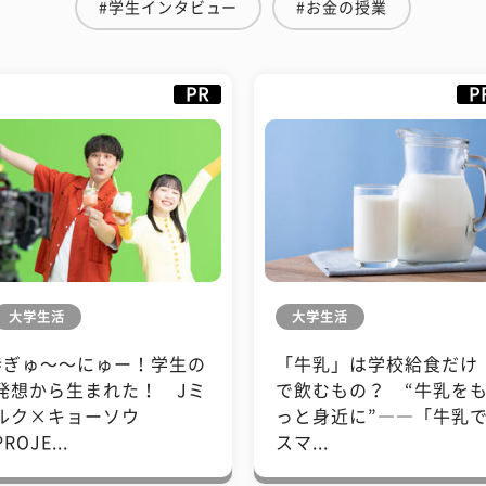
#学生インタビュー
#お金の授業
PR
P
大学生活
大学生活
#ぎゅ〜〜にゅー！学生の
「牛乳」は学校給食だけ
発想から生まれた！ Jミ
で飲むもの？ “牛乳を
ルク×キョーソウ
っと身近に”――「牛乳
PROJE...
スマ...