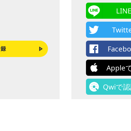
LI
Twi
Face
登録
Appl
Qwiで