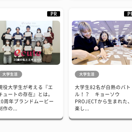
PR
P
大学生活
大学生活
現役大学生が考える『エ
大学生82名が白熱のバト
キュートの存在』とは。
ル！？ キョーソウ
20周年ブランドムービー
PROJECTから生まれた
制作の...
楽し...