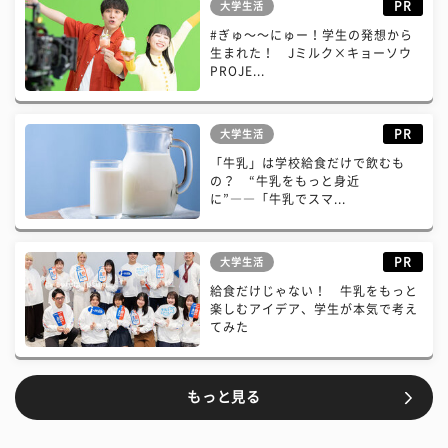
PR
大学生活
#ぎゅ〜〜にゅー！学生の発想から
生まれた！ Jミルク×キョーソウ
PROJE...
PR
大学生活
「牛乳」は学校給食だけで飲むも
の？ “牛乳をもっと身近
に”――「牛乳でスマ...
PR
大学生活
給食だけじゃない！ 牛乳をもっと
楽しむアイデア、学生が本気で考え
てみた
もっと見る