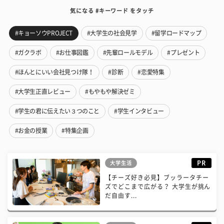
気になる #キーワード をタッチ
#キョーソウPROJECT
#大学生の社会見学
#留学ロードマップ
#ガクラボ
#お仕事図鑑
#先輩ロールモデル
#プレゼント
#ほんとにいい会社見つけ隊！
#診断
#恋愛特集
#大学生正直レビュー
#もやもや解決ゼミ
#学生の君に伝えたい３つのこと
#学生インタビュー
#お金の授業
#特集企画
PR
大学生活
【チーズ好き必見】ブッラータチー
ズでどこまで広がる？ 大学生が挑ん
だ自由す...